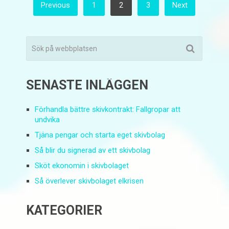
SIDNUMRERING
Previous
1
2
3
Next
FÖR
INLÄGG
SENASTE INLÄGGEN
Förhandla bättre skivkontrakt: Fallgropar att
undvika
Tjäna pengar och starta eget skivbolag
Så blir du signerad av ett skivbolag
Sköt ekonomin i skivbolaget
Så överlever skivbolaget elkrisen
KATEGORIER