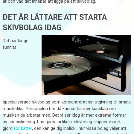
år och vad det innebär att ligga på ett skivbolag.
DET ÄR LÄTTARE ATT STARTA
SKIVBOLAG IDAG
Det har länge
funnits
specialiserade skivbolag som koncentrerat sin utgivning till smala
musikstilar. Personalen har då kunnat ha mer kunskap om
musiken de arbetat med. Det vi ser idag är mer extrema former
av specialisering. Läs gärna artikeln: skivbolag släpper musik;
gjord
för katter
, den kan ge dig inblick i hur vissa bolag väljer att