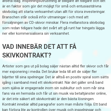
arbeta idag. Inspelningsutrustning är billigare än tidigare och det
är en faktor som gör det möjligt för små och entusiastdrivna
skivbolag att starta verksamhet utan allt för stora investeringar.
Branschen står också inför utmaningar i och med att
försäljningen av CD-skivor minskar. Flera mellanstora skivbolag
som redan tidigare hade det svårt att gå runt har tvingats lägga
ner eller kommersialisera sin verksamhet.
VAD INNEBÄR DET ATT FÅ
SKIVKONTRAKT?
Artister som ges ut på bolag säljer nästan alltid fler skivor och får
mer exponering i media. Det brukar leda till att de säljer fler
biljetter till sina spelningar. Det är alltså en positiv spiral som sätts
igång i samband med ett skivkontrakt. När det gäller små band
som själva är engagerade inom sin subkultur och som når sina
fans via en hemsida och får ut sin musik via betaltjänster online,
är det inte säkert att skivkontrakt är den bästa lösningen.
Kontrakt innebär alltid paragrafer som man måste följa. Ett band
kan förlora lite av kontrollen över musik och inspelningar och