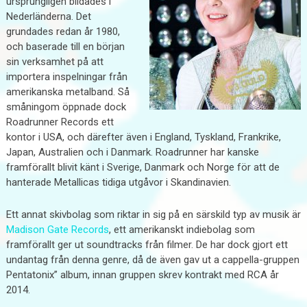
ursprungligen bildades i
Nederländerna. Det
grundades redan år 1980,
och baserade till en början
sin verksamhet på att
importera inspelningar från
amerikanska metalband. Så
småningom öppnade dock
Roadrunner Records ett
kontor i USA, och därefter även i England, Tyskland, Frankrike,
Japan, Australien och i Danmark. Roadrunner har kanske
framförallt blivit känt i Sverige, Danmark och Norge för att de
hanterade Metallicas tidiga utgåvor i Skandinavien.
Ett annat skivbolag som riktar in sig på en särskild typ av musik är
Madison Gate Records
, ett amerikanskt indiebolag som
framförallt ger ut soundtracks från filmer. De har dock gjort ett
undantag från denna genre, då de även gav ut a cappella-gruppen
Pentatonix” album, innan gruppen skrev kontrakt med RCA år
2014.