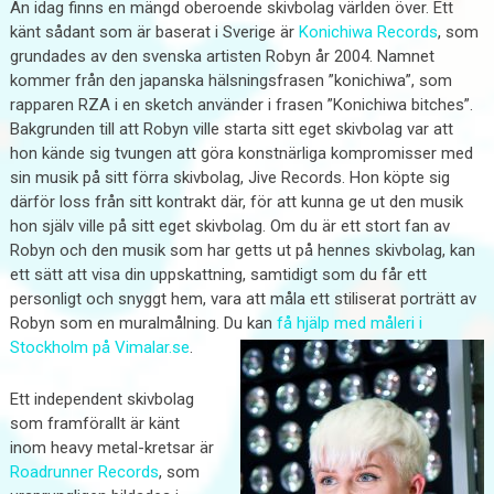
Än idag finns en mängd oberoende skivbolag världen över. Ett
känt sådant som är baserat i Sverige är
Konichiwa Records
, som
grundades av den svenska artisten Robyn år 2004. Namnet
kommer från den japanska hälsningsfrasen ”konichiwa”, som
rapparen RZA i en sketch använder i frasen ”Konichiwa bitches”.
Bakgrunden till att Robyn ville starta sitt eget skivbolag var att
hon kände sig tvungen att göra konstnärliga kompromisser med
sin musik på sitt förra skivbolag, Jive Records. Hon köpte sig
därför loss från sitt kontrakt där, för att kunna ge ut den musik
hon själv ville på sitt eget skivbolag. Om du är ett stort fan av
Robyn och den musik som har getts ut på hennes skivbolag, kan
ett sätt att visa din uppskattning, samtidigt som du får ett
personligt och snyggt hem, vara att måla ett stiliserat porträtt av
Robyn som en muralmålning. Du kan
få hjälp med måleri i
Stockholm på Vimalar.se
.
Ett independent skivbolag
som framförallt är känt
inom heavy metal-kretsar är
Roadrunner Records
, som